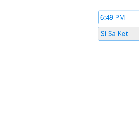
Time
1
Timezone
Si Sa Ket
1