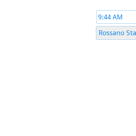
Time
1
Timezone
Rossano St
1