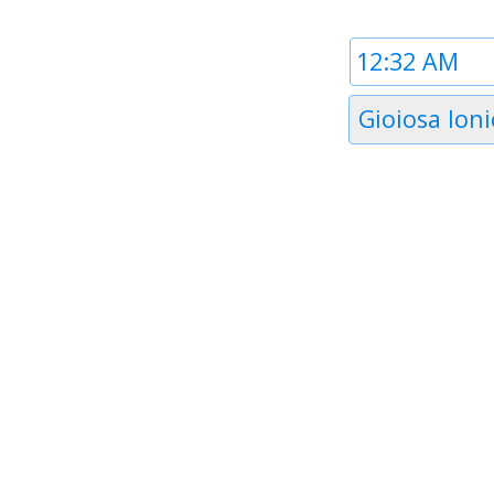
Time
1
Timezone
Gioiosa Ioni
1